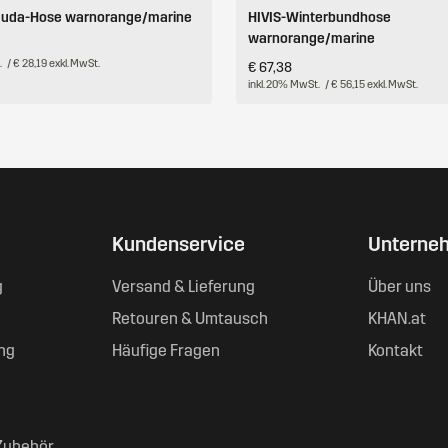
muda-Hose warnorange/marine
HIVIS-Winterbundhose
warnorange/marine
.
/ € 28,19 exkl. MwSt.
€ 67,38
inkl. 20% MwSt.
/ € 56,15 exkl. MwSt.
Kundenservice
Unterne
g
Versand & Lieferung
Über uns
Retouren & Umtausch
KHAN.at
ng
Häufige Fragen
Kontakt