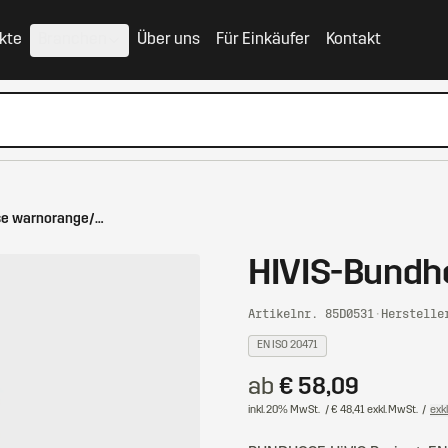
kte
Branchen
Über uns
Für Einkäufer
Kontakt
HIVIS-Bundhose warnorange/marine
HIVIS-Bundh
Artikelnr. 85D0531
·
Herstelle
EN ISO 20471
ab
€ 58,09
inkl. 20% MwSt.
/ € 48,41 exkl. MwSt.
/
exk