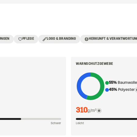
UNGEN
PFLEGE
LOGO & BRANDING
HERKUNFT & VERANTWORTUN
WARNSCHUTZGEWEBE
55%
Baumwolle
45%
Polyester
310
g/m²
Schwer
Leicht