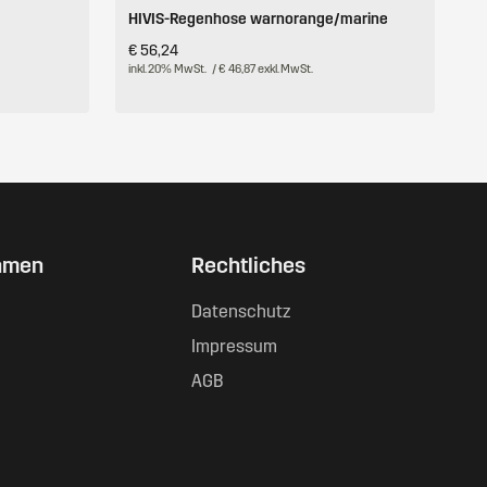
HIVIS-Regenhose warnorange/marine
€ 56,24
inkl. 20% MwSt.
/ € 46,87 exkl. MwSt.
hmen
Rechtliches
Datenschutz
Impressum
AGB