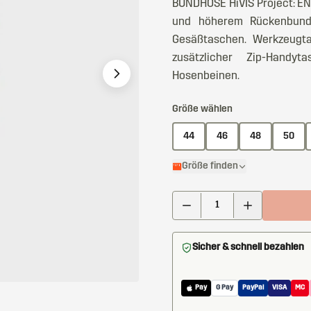
BUNDHOSE HiVIS Project: EN-z
und höherem Rückenbund. 
Gesäßtaschen. Werkzeugtas
zusätzlicher Zip-Handy
Hosenbeinen.
Größe wählen
44
46
48
50
Größe finden
Sicher & schnell bezahlen
Pay
G Pay
PayPal
VISA
MC