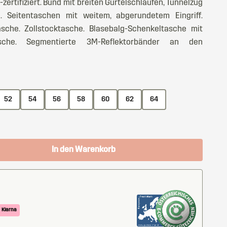
ertifiziert. Bund mit breiten Gürtelschlaufen, Tunnelzug
Seitentaschen mit weitem, abgerundetem Eingriff.
che. Zollstocktasche. Blasebalg-Schenkeltasche mit
tasche. Segmentierte 3M-Reflektorbänder an den
52
54
56
58
60
62
64
In den Warenkorb
Klarna