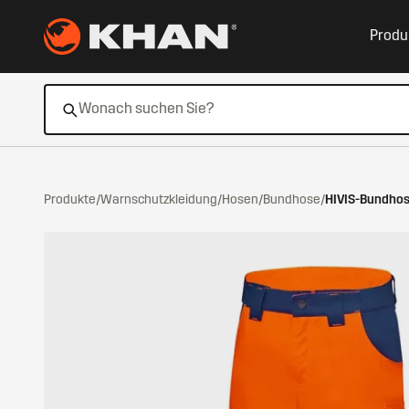
Zum Hauptinhalt springen
Produ
Produkte
/
Warnschutzkleidung
/
Hosen
/
Bundhose
/