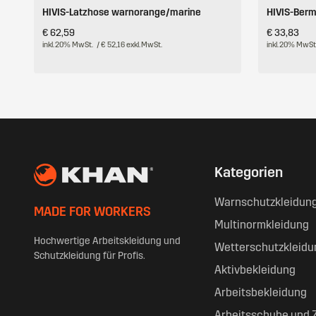
HIVIS-Latzhose warnorange/marine
HIVIS-Ber
€ 62,59
€ 33,83
inkl. 20% MwSt.
/ € 52,16 exkl. MwSt.
inkl. 20% MwSt
Kategorien
Warnschutzkleidun
MADE FOR WORKERS
Multinormkleidung
Hochwertige Arbeitskleidung und
Wetterschutzkleidu
Schutzkleidung für Profis.
Aktivbekleidung
Arbeitsbekleidung