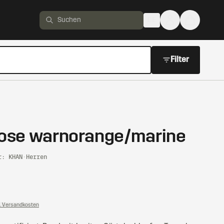
DE
Produkte suchen
Filter
ose warnorange/marine
r: KHAN
·
Herren
l. Versandkosten