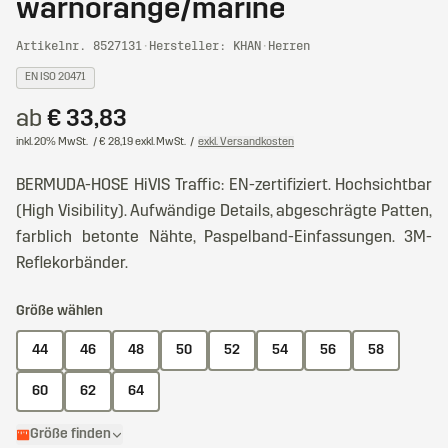
warnorange/marine
Artikelnr. 8527131
·
Hersteller: KHAN
·
Herren
EN ISO 20471
ab
€ 33,83
inkl. 20% MwSt.
/ € 28,19 exkl. MwSt.
/
exkl. Versandkosten
BERMUDA-HOSE HiVIS Traffic: EN-zertifiziert. Hochsichtbar
(High Visibility). Aufwändige Details, abgeschrägte Patten,
farblich betonte Nähte, Paspelband-Einfassungen. 3M-
Reflekorbänder.
Größe wählen
44
46
48
50
52
54
56
58
60
62
64
Größe finden