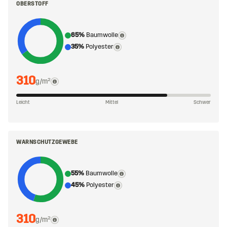
OBERSTOFF
65%
Baumwolle
35%
Polyester
310
g/m²
Leicht
Mittel
Schwer
WARNSCHUTZGEWEBE
55%
Baumwolle
45%
Polyester
310
g/m²