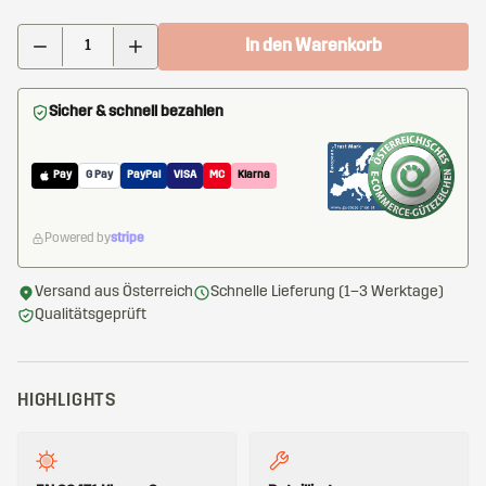
In den Warenkorb
Sicher & schnell bezahlen
Pay
G Pay
PayPal
VISA
MC
Klarna
Powered by
stripe
Versand aus Österreich
Schnelle Lieferung (1–3 Werktage)
Qualitätsgeprüft
HIGHLIGHTS