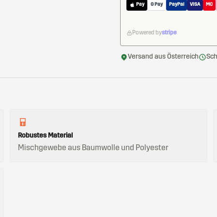
Pay
G Pay
PayPal
VISA
MC
Powered by
stripe
Versand aus Österreich
Sch
Robustes Material
Mischgewebe aus Baumwolle und Polyester