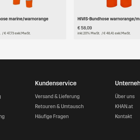
zhose marine/warnorange
HIVIS-Bundhose warnorange/m
€ 58,09
.
/ € 47,73 exkl. MwSt.
inkl. 20% MwSt.
/ € 48,41 exkl. MwSt.
Kundenservice
Unterne
g
Versand & Lieferung
Über uns
Retouren & Umtausch
KHAN.at
ng
Häufige Fragen
Kontakt