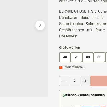
inkl. 20% MwSt.
/ € 25,18 exkl. MwSt.
/
exk
BERMUDA-HOSE HiVIS Construc
Dehnbarer Bund mit 6 Gür
Seitentaschen, Schenkeltas
Gesäßtaschen mit Patte 
Hosenbein.
Größe wählen
44
46
48
50
Größe finden
Sicher & schnell bezahlen