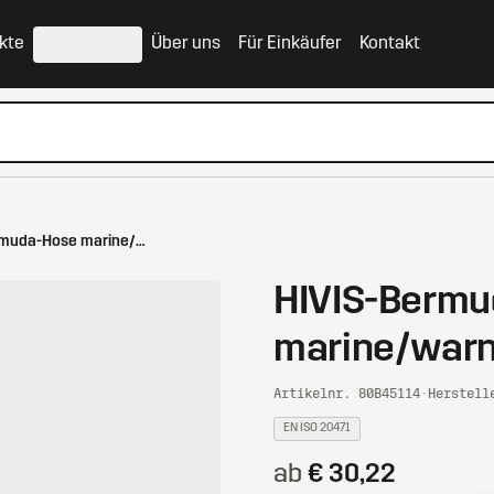
kte
Branchen
Über uns
Für Einkäufer
Kontakt
HIVIS-Bermuda-Hose marine/warnorange
HIVIS-Berm
marine/war
Artikelnr. 80B45114
·
Herstell
EN ISO 20471
ab
€ 30,22