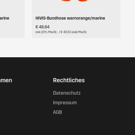
arine
HIVIS-Bundhose warnorange/marine
€ 48,64
inkl. 20% MwSt.
/ € 40,53 exkl. MwSt.
hmen
Rechtliches
Datenschutz
Impressum
AGB