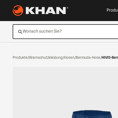
Zum Hauptinhalt springen
Produ
Produkte
/
Warnschutzkleidung
/
Hosen
/
Bermuda-Hose
/