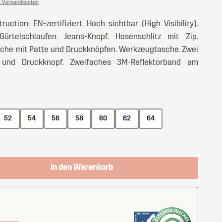
l. Versandkosten
tion: EN-zertifiziert. Hoch sichtbar (High Visibility).
telschlaufen. Jeans-Knopf. Hosenschlitz mit Zip.
che mit Patte und Druckknöpfen. Werkzeugtasche. Zwei
und Druckknopf. Zweifaches 3M-Reflektorband am
52
54
56
58
60
62
64
In den Warenkorb