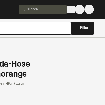
DE
Produkte suchen
Filter
uda-Hose
norange
er: KHAN
·
Herren