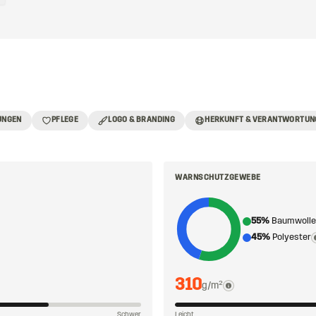
UNGEN
PFLEGE
LOGO & BRANDING
HERKUNFT & VERANTWORTUN
WARNSCHUTZGEWEBE
55%
Baumwolle
45%
Polyester
310
g/m²
Schwer
Leicht