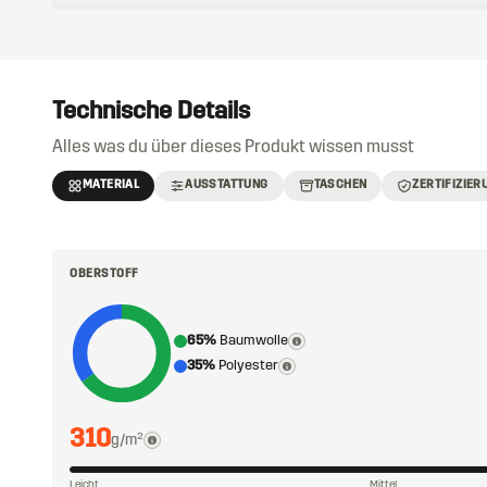
Technische Details
Alles was du über dieses Produkt wissen musst
MATERIAL
AUSSTATTUNG
TASCHEN
ZERTIFIZIER
OBERSTOFF
65%
Baumwolle
35%
Polyester
310
g/m²
Leicht
Mittel