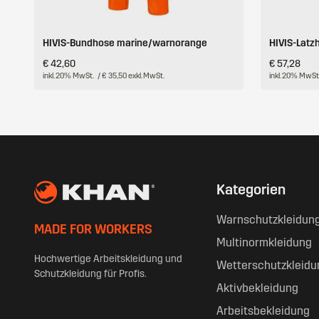
HIVIS-Bundhose marine/warnorange
HIVIS-Lat
€ 42,60
€ 57,28
inkl. 20% MwSt.
/ € 35,50 exkl. MwSt.
inkl. 20% MwSt
Kategorien
Warnschutzkleidun
MADE FOR WORKERS
Multinormkleidung
Hochwertige Arbeitskleidung und
Wetterschutzkleidu
Schutzkleidung für Profis.
Aktivbekleidung
Arbeitsbekleidung