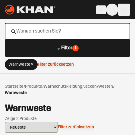
Zum Hauptinhalt springen
DE
Filter
1
Warnweste
✕
Filter zurücksetzen
Entfernen
Aktive Filter
Startseite
/
Produkte
/
Warnschutzkleidung
/
Jacken/Westen
/
Warnweste
Warnweste
Zeige 2 Produkte
Filter zurücksetzen