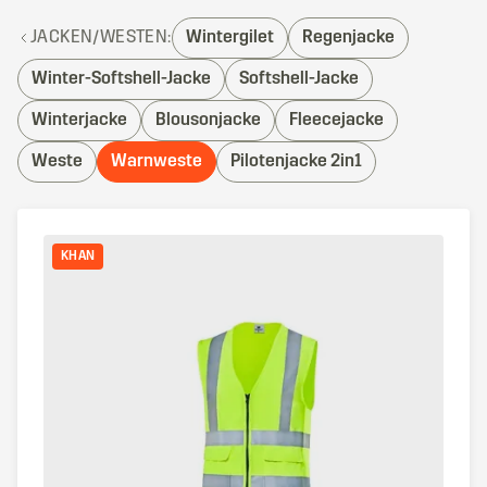
JACKEN/WESTEN:
Wintergilet
Regenjacke
Winter-Softshell-Jacke
Softshell-Jacke
Winterjacke
Blousonjacke
Fleecejacke
Weste
Warnweste
Pilotenjacke 2in1
KHAN