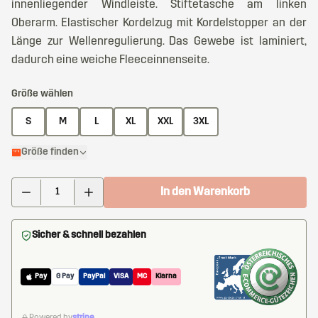
innenliegender Windleiste. Stiftetasche am linken
Oberarm. Elastischer Kordelzug mit Kordelstopper an der
Länge zur Wellenregulierung. Das Gewebe ist laminiert,
dadurch eine weiche Fleeceinnenseite.
Größe wählen
S
M
L
XL
XXL
3XL
Größe finden
In den Warenkorb
Sicher & schnell bezahlen
Pay
G Pay
PayPal
VISA
MC
Klarna