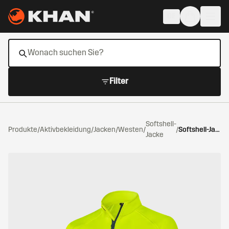
Zum Hauptinhalt springen
DE
Filter
Softshell-
Produkte
/
Aktivbekleidung
/
Jacken/Westen
/
/
Softshell-Jacke warngelb
Jacke