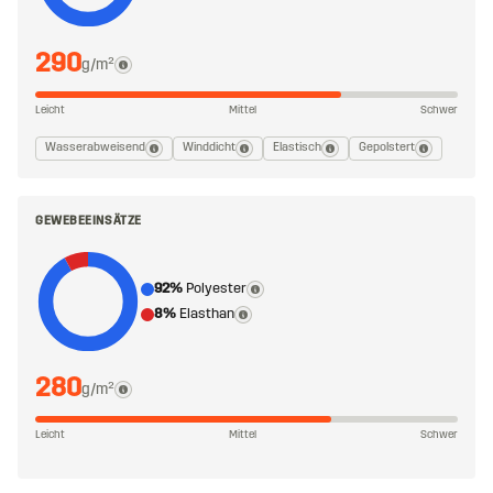
290
g/m²
Leicht
Mittel
Schwer
Wasserabweisend
Winddicht
Elastisch
Gepolstert
GEWEBEEINSÄTZE
92%
Polyester
8%
Elasthan
280
g/m²
Leicht
Mittel
Schwer