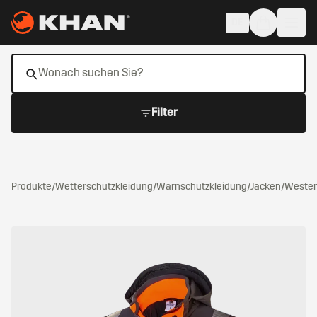
Zum Hauptinhalt springen
DE
Filter
Produkte
/
Wetterschutzkleidung
/
Warnschutzkleidung
/
Jacken/Weste