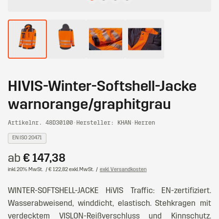
HIVIS-Winter-Softshell-Jacke
warnorange/graphitgrau
Artikelnr. 48D30100
·
Hersteller: KHAN
·
Herren
EN ISO 20471
ab
€ 147,38
inkl. 20% MwSt.
/ € 122,82 exkl. MwSt.
/
exkl. Versandkosten
WINTER-SOFTSHELL-JACKE HiVIS Traffic: EN-zertifiziert.
Wasserabweisend, winddicht, elastisch. Stehkragen mit
verdecktem VISLON-Reißverschluss und Kinnschutz.