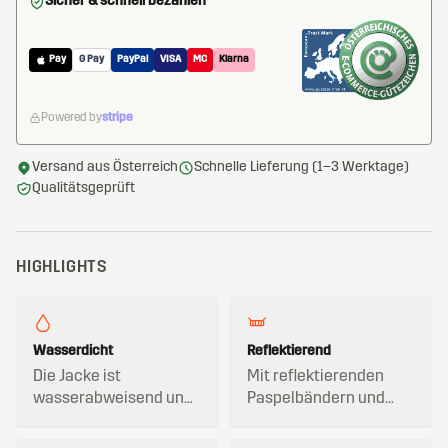
Sicher & schnell bezahlen
Pay
G Pay
PayPal
VISA
MC
Klarna
Powered by
stripe
Versand aus Österreich
Schnelle Lieferung (1–3 Werktage)
Qualitätsgeprüft
HIGHLIGHTS
Wasserdicht
Reflektierend
Die Jacke ist
Mit reflektierenden
wasserabweisend und
Paspelbändern und
winddicht.
Reflektorbändern.