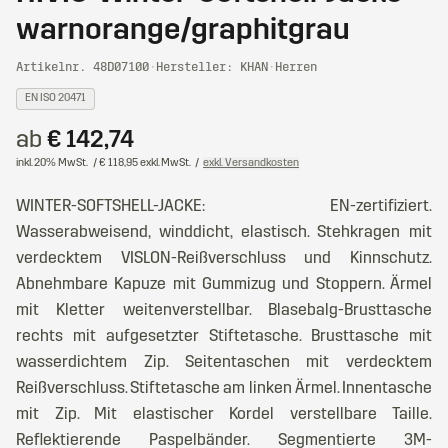
warnorange/graphitgrau
Artikelnr. 48D07100
·
Hersteller: KHAN
·
Herren
EN ISO 20471
ab
€ 142,74
inkl. 20% MwSt.
/ € 118,95 exkl. MwSt.
/
exkl. Versandkosten
WINTER-SOFTSHELL-JACKE: EN-zertifiziert.
Wasserabweisend, winddicht, elastisch. Stehkragen mit
verdecktem VISLON-Reißverschluss und Kinnschutz.
Abnehmbare Kapuze mit Gummizug und Stoppern. Ärmel
mit Kletter weitenverstellbar. Blasebalg-Brusttasche
rechts mit aufgesetzter Stiftetasche. Brusttasche mit
wasserdichtem Zip. Seitentaschen mit verdecktem
Reißverschluss. Stiftetasche am linken Ärmel. Innentasche
mit Zip. Mit elastischer Kordel verstellbare Taille.
Reflektierende Paspelbänder. Segmentierte 3M-