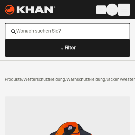
Zum Hauptinhalt springen
DE
Filter
Produkte
/
Wetterschutzkleidung
/
Warnschutzkleidung
/
Jacken/Weste