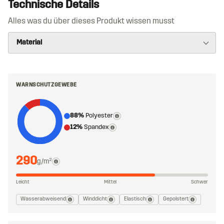
Technische Details
Alles was du über dieses Produkt wissen musst
WARNSCHUTZGEWEBE
88%
Polyester
12%
Spandex
290
g/m²
Leicht
Mittel
Schwer
Wasserabweisend
Winddicht
Elastisch
Gepolstert