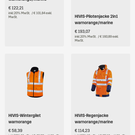
€ 122,21
inkl. 20% MwSt.
/ € 101,84 exkl.
HIVIS-Pilotenjacke 2in1
MwSt.
warnorange/marine
€ 193,07
inkl. 20% MwSt.
/ € 160,89 exkl.
MwSt.
HIVIS-Wintergilet
HIVIS-Regenjacke
warnorange
warnorange/marine
€ 58,39
€ 114,23