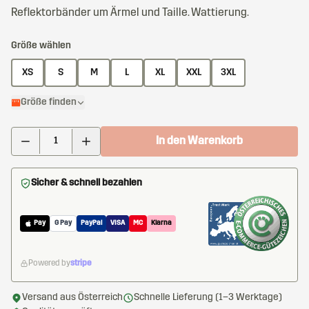
Reflektorbänder um Ärmel und Taille. Wattierung.
Größe wählen
XS
S
M
L
XL
XXL
3XL
Größe finden
In den Warenkorb
Sicher & schnell bezahlen
Pay
G Pay
PayPal
VISA
MC
Klarna
Powered by
stripe
Versand aus Österreich
Schnelle Lieferung (1–3 Werktage)