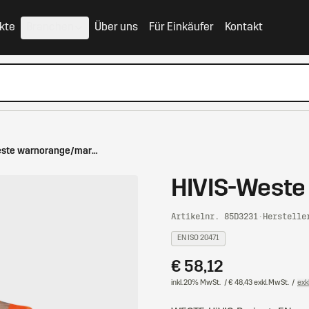
kte
Branchen
Über uns
Für Einkäufer
Kontakt
HIVIS-Weste warnorange/marine
HIVIS-Weste
Artikelnr. 85D3231
·
Herstelle
EN ISO 20471
€ 58,12
inkl. 20% MwSt.
/ € 48,43 exkl. MwSt.
/
exk