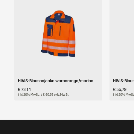
HIVIS-Blousonjacke warnorange/marine
HIVIS-Blou
€ 73,14
€ 55,79
inkl. 20% MwSt.
/ € 60,95 exkl. MwSt.
inkl. 20% MwSt