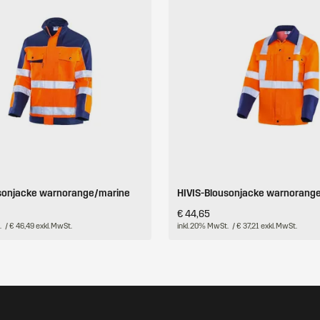
sonjacke warnorange/marine
HIVIS-Blousonjacke warnorang
€ 44,65
.
/ € 46,49 exkl. MwSt.
inkl. 20% MwSt.
/ € 37,21 exkl. MwSt.