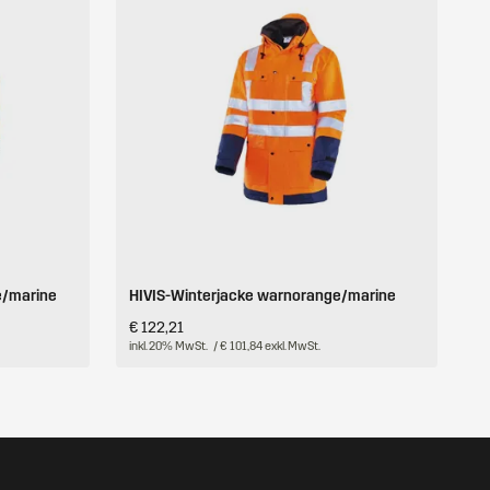
e/marine
HIVIS-Winterjacke warnorange/marine
€ 122,21
inkl. 20% MwSt.
/ € 101,84 exkl. MwSt.