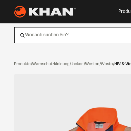
Zum Hauptinhalt springen
Produ
Produkte
/
Warnschutzkleidung
/
Jacken/Westen
/
Weste
/