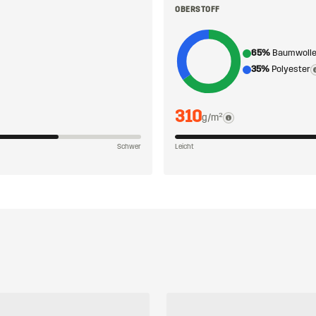
OBERSTOFF
65%
Baumwoll
35%
Polyester
310
g/m²
Schwer
Leicht