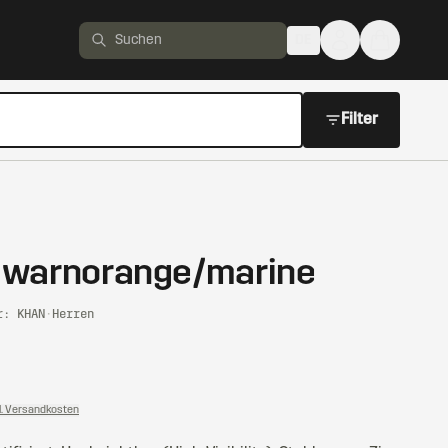
DE
Produkte suchen
Filter
 warnorange/marine
r: KHAN
·
Herren
l. Versandkosten