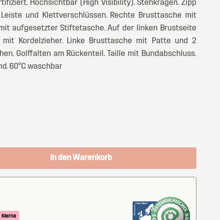
ifiziert. Hochsichtbar (High Visibility). Stehkragen. Zipp
Leiste und Klettverschlüssen. Rechte Brusttasche mit
it aufgesetzter Stiftetasche. Auf der linken Brustseite
 mit Kordelzieher. Linke Brusttasche mit Patte und 2
en. Golffalten am Rückenteil. Taille mit Bundabschluss.
nd. 60°C waschbar
In den Warenkorb
Klarna