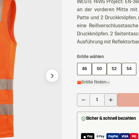
WESTE HiVIS Project: EN-zert
an der vorderen Mitte mit 
Patte und 2 Druckknöpfen, m
eine Reißverschlusstasche
Druckknöpfen. 2 Seitentasch
Ausführung mit Reflektorba
Größe wählen
48
50
52
54
Größe finden
Sicher & schnell bezahlen
Pay
G Pay
PayPal
VISA
MC