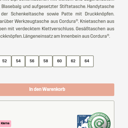
t Blasebalg und aufgesetzter Stiftetasche. Handytasche
der Schenkeltasche sowie Patte mit Druckknöpfen.
 darüber Werkzeugtasche aus Cordura®. Knietaschen aus
oben mit verdecktem Klettverschluss. Gesäßtaschen aus
uckknöpfen. Längeneinsatz am Innenbein aus Cordura®.
52
54
56
58
60
62
64
In den Warenkorb
Klarna