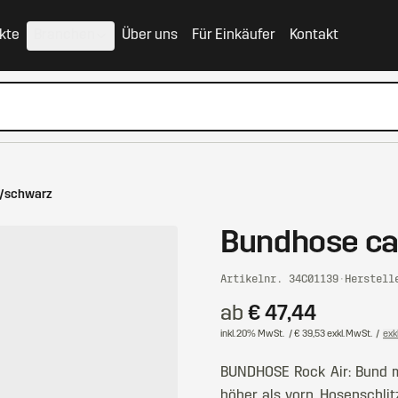
kte
Branchen
Über uns
Für Einkäufer
Kontakt
/schwarz
Bundhose c
Artikelnr. 34C01139
·
Herstell
ab
€ 47,44
inkl. 20% MwSt.
/ € 39,53 exkl. MwSt.
/
exk
BUNDHOSE Rock Air: Bund m
höher als vorn. Hosenschli