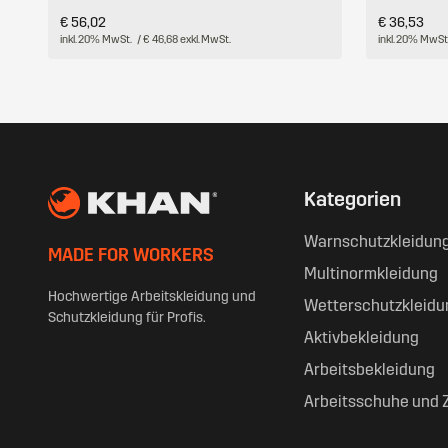
€ 56,02
€ 36,53
inkl. 20% MwSt.
/ € 46,68 exkl. MwSt.
inkl. 20% MwSt
Kategorien
Warnschutzkleidun
MADE FOR WORKERS
Multinormkleidung
Hochwertige Arbeitskleidung und
Wetterschutzkleidu
Schutzkleidung für Profis.
Aktivbekleidung
Arbeitsbekleidung
Arbeitsschuhe und 