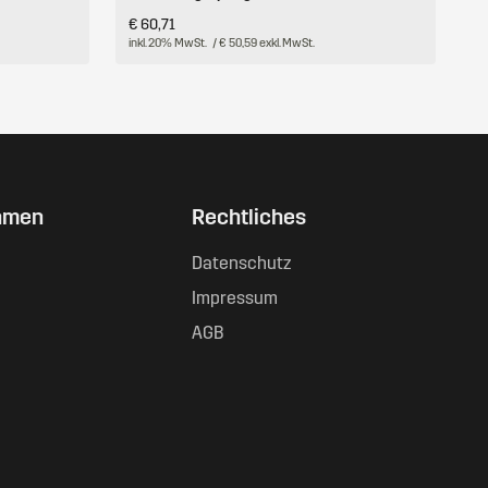
€ 60,71
inkl. 20% MwSt.
/ € 50,59 exkl. MwSt.
hmen
Rechtliches
Datenschutz
Impressum
AGB