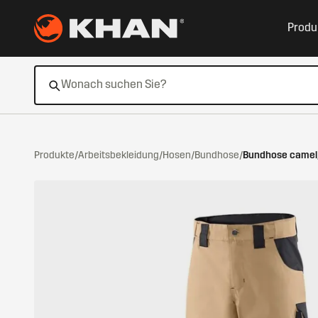
Zum Hauptinhalt springen
Produ
Produkte
/
Arbeitsbekleidung
/
Hosen
/
Bundhose
/
Bundhose camel