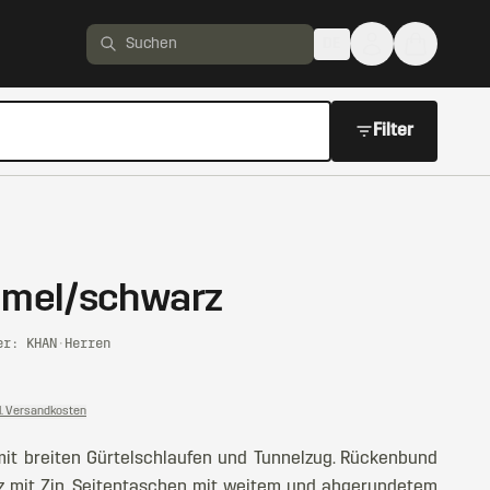
DE
Produkte suchen
Filter
amel/schwarz
er: KHAN
·
Herren
l. Versandkosten
it breiten Gürtelschlaufen und Tunnelzug. Rückenbund
tz mit Zip. Seitentaschen mit weitem und abgerundetem