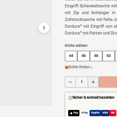
Eingriff. Schenkeltasche mi
mit Zip und Anhänger in 
Zollstocktasche mit Falte,
Cordura® mit Eingriff von 
Cordura® mit Patten und Dr
Größe wählen
44
46
48
50
Größe finden
Sicher & schnell bezahlen
Pay
G Pay
PayPal
VISA
MC