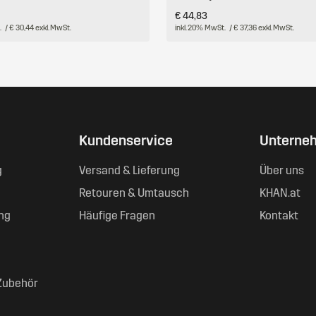
€ 44,83
.
/ € 30,44 exkl. MwSt.
inkl. 20% MwSt.
/ € 37,36 exkl. MwSt.
Kundenservice
Unterne
g
Versand & Lieferung
Über uns
Retouren & Umtausch
KHAN.at
ng
Häufige Fragen
Kontakt
Zubehör