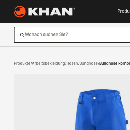
Zum Hauptinhalt springen
Produ
Produkte
/
Arbeitsbekleidung
/
Hosen
/
Bundhose
/
Bundhose kornb