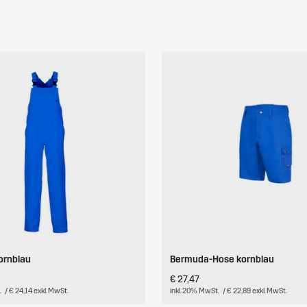
ornblau
Bermuda-Hose kornblau
€ 27,47
.
/ € 24,14 exkl. MwSt.
inkl. 20% MwSt.
/ € 22,89 exkl. MwSt.