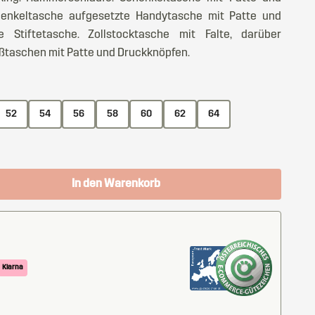
henkeltasche aufgesetzte Handytasche mit Patte und
e Stiftetasche. Zollstocktasche mit Falte, darüber
ßtaschen mit Patte und Druckknöpfen.
52
54
56
58
60
62
64
In den Warenkorb
Klarna