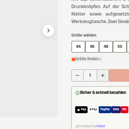
Druckknöpfen. Auf der Sc
Kletter sowie aufgesetzt
Werkzeugtasche. Zwei Gesä
Größe wählen
44
46
48
50
Größe finden
Sicher & schnell bezahlen
Pay
G Pay
PayPal
VISA
MC
Powered by
stripe