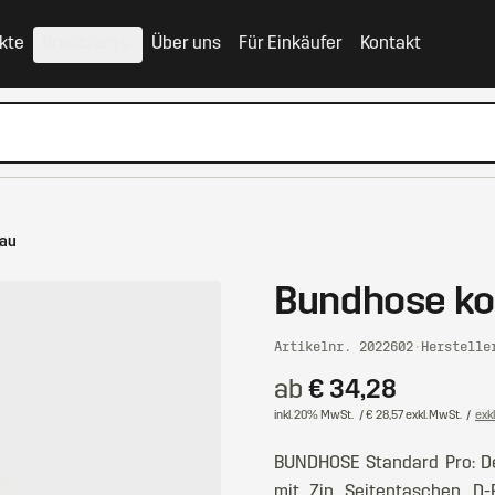
kte
Branchen
Über uns
Für Einkäufer
Kontakt
lau
Bundhose ko
Artikelnr. 2022602
·
Herstelle
ab
€ 34,28
inkl. 20% MwSt.
/ € 28,57 exkl. MwSt.
/
exk
BUNDHOSE Standard Pro: De
mit Zip. Seitentaschen. D