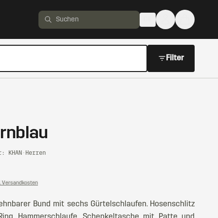
DE
Produkte suchen
Filter
rnblau
r: KHAN
·
Herren
l. Versandkosten
hnbarer Bund mit sechs Gürtelschlaufen. Hosenschlitz
-Ring. Hammerschlaufe. Schenkeltasche mit Patte und