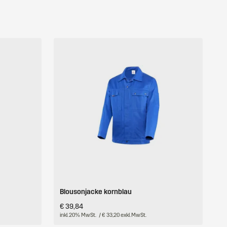
Blousonjacke kornblau
€ 39,84
inkl. 20% MwSt.
/ € 33,20 exkl. MwSt.