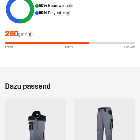
50%
Baumwolle
50%
Polyester
260
g/m²
Leicht
Mittel
Schwer
Dazu passend