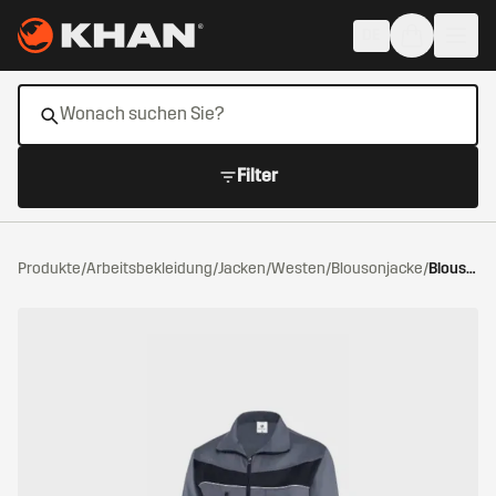
Zum Hauptinhalt springen
DE
Filter
Produkte
/
Arbeitsbekleidung
/
Jacken/Westen
/
Blousonjacke
/
Blousonjacke graphitgrau/schwarz