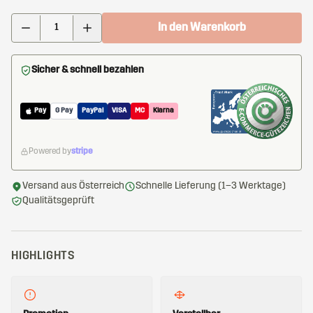
In den Warenkorb
Sicher & schnell bezahlen
Pay
G Pay
PayPal
VISA
MC
Klarna
Powered by
stripe
Versand aus Österreich
Schnelle Lieferung (1–3 Werktage)
Qualitätsgeprüft
HIGHLIGHTS