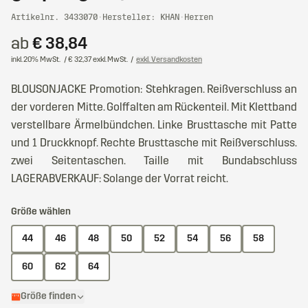
Artikelnr. 3433070
·
Hersteller: KHAN
·
Herren
ab
€ 38,84
inkl. 20% MwSt.
/ € 32,37 exkl. MwSt.
/
exkl. Versandkosten
BLOUSONJACKE Promotion: Stehkragen. Reißverschluss an
der vorderen Mitte. Golffalten am Rückenteil. Mit Klettband
verstellbare Ärmelbündchen. Linke Brusttasche mit Patte
und 1 Druckknopf. Rechte Brusttasche mit Reißverschluss.
zwei Seitentaschen. Taille mit Bundabschluss
LAGERABVERKAUF: Solange der Vorrat reicht.
Größe wählen
44
46
48
50
52
54
56
58
60
62
64
Größe finden